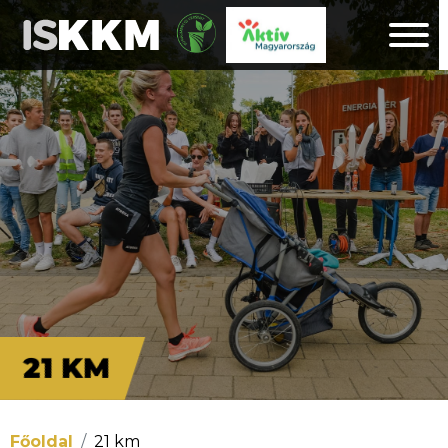
21 KM
Főoldal
21 km