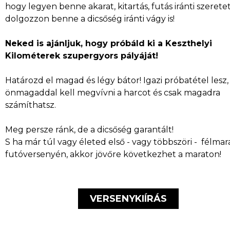
hogy legyen benne akarat, kitartás, futás iránti szeretet
dolgozzon benne a dicsőség iránti vágy is!
Neked is ajánljuk, hogy próbáld ki a Keszthelyi
Kilométerek szupergyors pályáját!
Határozd el magad és légy bátor! Igazi próbatétel lesz,
önmagaddal kell megvívni a harcot és csak magadra
számíthatsz.
Meg persze ránk, de a dicsőség garantált!
S ha már túl vagy életed első - vagy többszöri - félmar
futóversenyén, akkor jövőre következhet a maraton!
VERSENYKIÍRÁS