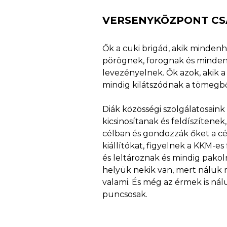
VERSENYKÖZPONT CS
Ők a cuki brigád, akik mindenh
pörögnek, forognak és minden
levezényelnek. Ők azok, akik 
mindig kilátszódnak a tömegbő
Diák közösségi szolgálatosain
kicsinosítanak és feldíszítenek
célban és gondozzák őket a cé
kiállítókat, figyelnek a KKM-es
és leltároznak és mindig pakol
helyük nekik van, mert náluk 
valami. És még az érmek is nál
puncsosak.