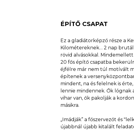
ÉPÍTŐ CSAPAT
Ez a gladiátorképző része a Ke
Kilométereknek… 2 nap brutál 
rövid alvásokkal. Mindemellett
20 fős építő csapatba bekerüln
éjfélre már nem túl motívált 
építenek a versenyközpontban 
mindent, na és felelnek is érte, 
lennie mindennek. Ők lógnak a
vihar van, ők pakolják a kordon
másikra.
„Imádják” a főszervezőt és "le
újabbnál újabb kitalált feladat