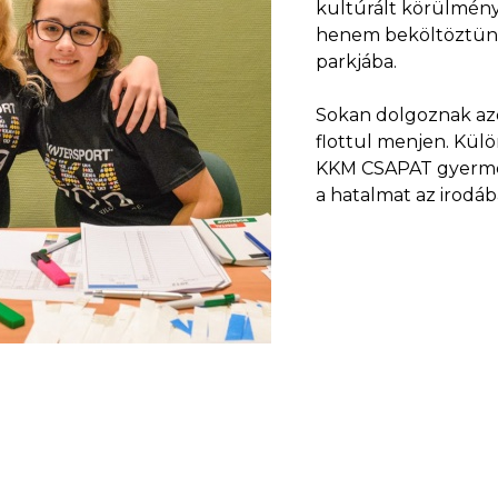
kultúrált körülmény
henem beköltöztünk 
parkjába.
Sokan dolgoznak azo
flottul menjen. Kü
KKM CSAPAT gyermek 
a hatalmat az irodáb