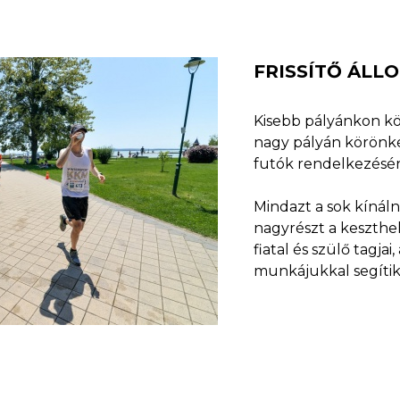
FRISSÍTŐ ÁLL
Kisebb pályánkon kö
nagy pályán körönkén
futók rendelkezésér
Mindazt a sok kínáln
nagyrészt a keszthe
fiatal és szülő tagja
munkájukkal segítik 