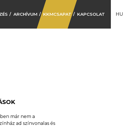
ZÉS
ARCHÍVUM
KKMCSAPAT
KAPCSOLAT
HU
ÁSOK
mben már nem a
zínház ad színvonalas és