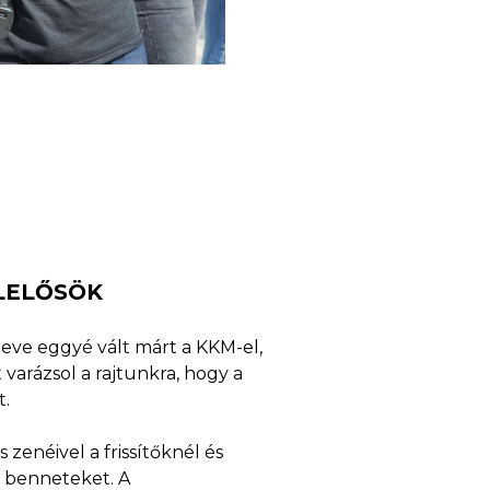
LELŐSÖK
neve eggyé vált márt a KKM-el,
 varázsol a rajtunkra, hogy a
t.
 zenéivel a frissítőknél és
t benneteket. A