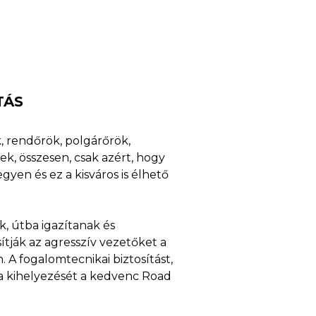
TÁS
k, rendőrök, polgárőrök,
k, összesen, csak azért, hogy
gyen és ez a kisváros is élhető
, útba igazítanak és
sítják az agresszív vezetőket a
A fogalomtecnikai biztosítást,
bla kihelyezését a kedvenc Road