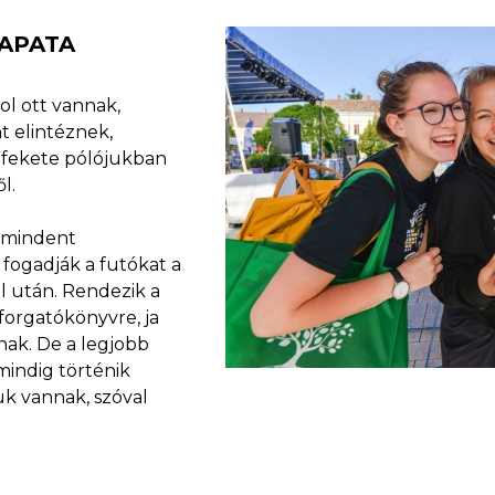
APATA
ol ott vannak,
t elintéznek,
a fekete pólójukban
l.
k mindent
, fogadják a futókat a
l után. Rendezik a
 forgatókönyvre, ja
nak. De a legjobb
mindig történik
uk vannak, szóval