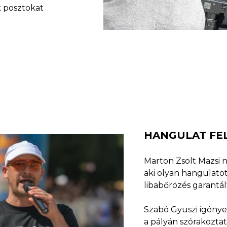
 posztokat
HANGULAT FE
Marton Zsolt Mazsi 
aki olyan hangulatot
libabőrözés garantál
Szabó Gyuszi igényes
a pályán szórakozta