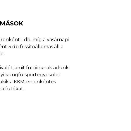
OMÁSOK
rönként 1 db, míg a vasárnapi
t 3 db frissítőállomás áll a
e.
ivalót, amit futóinknak adunk
lyi kungfu sportegyesület
i, akik a KKM-en önkéntes
a futókat.