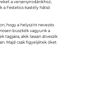
eket a versenyirodánkhoz,
a Festetics-kastély hátsó
n, hogy a helyszíni nevezés
lönösen büszkék vagyunk a
tagjaira, akik lassan átveszik
an. Majd csak figyeljétek őket.