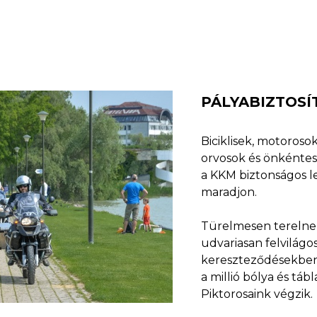
PÁLYABIZTOSÍ
Biciklisek, motoroso
orvosok és önkéntese
a KKM biztonságos le
maradjon.
Türelmesen terelnek
udvariasan felvilágo
kereszteződésekben. 
a millió bólya és tá
Piktorosaink végzik.