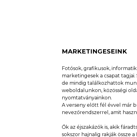
MARKETINGESEINK
Fotósok, grafikusok, informati
marketingesek a csapat tagjai. 
de mindig találkozhattok mun
weboldalunkon, közösségi old
nyomtatványainkon.
A verseny előtt fél évvel már 
nevezőrendszerrel, amit haszn
Ők az éjszakázók is, akik fára
sokszor hajnalig rakják össze 