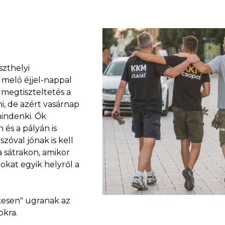
szthelyi
meló éjjel-nappal
 megtiszteltetés a
i, de azért vasárnap
mindenki. Ők
és a pályán is
szóval jónak is kell
 sátrakon, amikor
okat egyik helyről a
lkesen" ugranak az
okra.