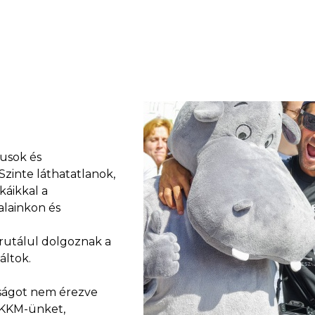
kusok és
Szinte láthatatlanok,
káikkal a
alainkon és
brutálul dolgoznak a
áltok.
dtságot nem érezve
a KKM-ünket,