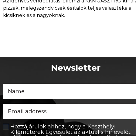
Az igényes vendéglátás jellemzi a KKMGASZTRO kínála
p
izzák, melegszendvicsek és italok teljes választéka a
kicsiknek és a nagyoknak.
Newsletter
Hozzájárulok ahhoz, hogy a Keszthelyi
Kilométerek Egyesület az aktuális hírlevelét