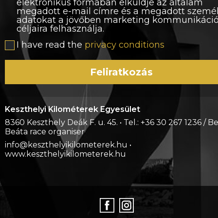
elektronikus formában elküldje az általam
megadott e-mail címre és a megadott szemé
adatokat a jövőben marketing kommunikáci
céljaira felhasználja.
I have read the
privacy conditions
Feliratkozás
Keszthelyi Kilométerek Egyesület
8360 Keszthely Deák F. u. 45. • Tel.: +36 30 267 1236 / B
Beáta race organiser
info@keszthelyikilometerek.hu •
www.keszthelyikilometerek.hu